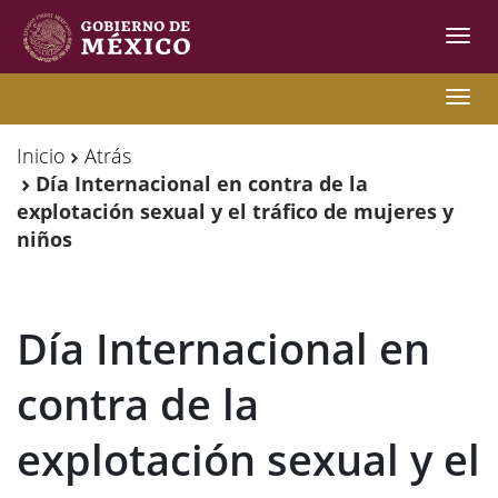
Inter
de
Nave
Observatorio
Observatorio
Nave
de
de
Inicio
Atrás
Migración
Migración
Día Internacional en contra de la
explotación sexual y el tráfico de mujeres y
Internacional
Internacional
niños
Y
Y
Movilidades
Movilidades
Día Internacional en
Humanas
Humanas
contra de la
explotación sexual y el