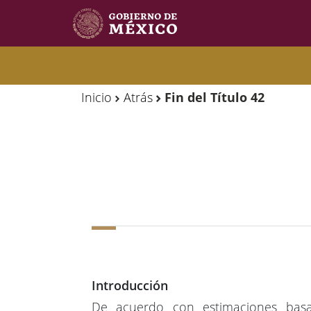
Observatorio
Observatorio
de
de
Migración
Migración
Inicio
Atrás
Fin del Título 42
Internacional
Internacional
Y
Y
Movilidades
Movilidades
Humanas
Humanas
Introducción
De acuerdo con estimaciones basa