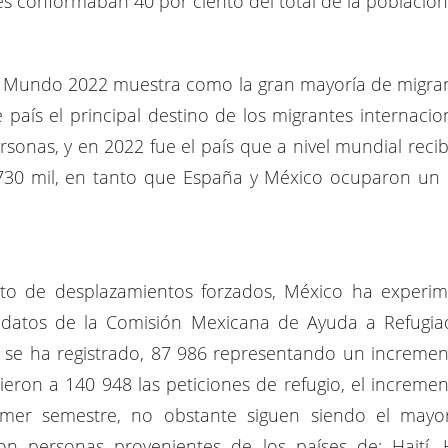
nes conformaban 40 por ciento del total de la població
el Mundo 2022 muestra como la gran mayoría de migra
e país el principal destino de los migrantes internaci
sonas, y en 2022 fue el país que a nivel mundial reci
 730 mil, en tanto que España y México ocuparon un 
o de desplazamientos forzados, México ha experim
3, datos de la Comisión Mexicana de Ayuda a Refug
e se ha registrado, 87 986 representando un increme
ieron a 140 948 las peticiones de refugio, el increm
er semestre, no obstante siguen siendo el mayor 
eron personas provenientes de los países de: Haití,