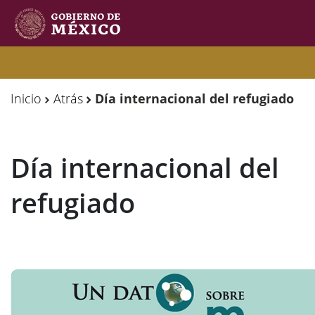
Observatorio
Observatorio
de
de
Inicio
Atrás
Día internacional del refugiado
Migración
Migración
Internacional
Internacional
Día internacional del
Y
Y
Movilidades
Movilidades
refugiado
Humanas
Humanas