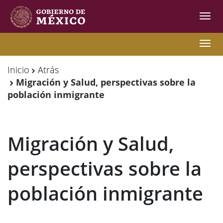
Inter
de
Nave
Observatorio
Observatorio
Nave
de
de
Inicio
Atrás
Migración
Migración
Migración y Salud, perspectivas sobre la
población inmigrante
Internacional
Internacional
Y
Y
Movilidades
Movilidades
Migración y Salud,
Humanas
Humanas
perspectivas sobre la
población inmigrante