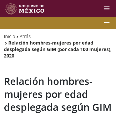
Inter
de
Nave
Observatorio
Observatorio
Nave
de
de
Inicio
Atrás
Migración
Migración
Relación hombres-mujeres por edad
desplegada según GIM (por cada 100 mujeres),
Internacional
Internacional
2020
Y
Y
Movilidades
Movilidades
Relación hombres-
Humanas
Humanas
mujeres por edad
desplegada según GIM